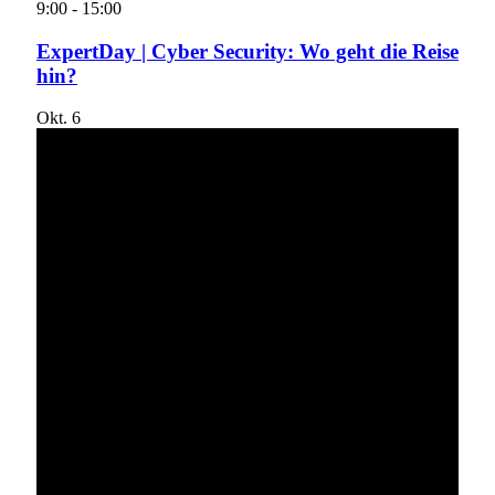
9:00
-
15:00
ExpertDay | Cyber Security: Wo geht die Reise
hin?
Okt.
6